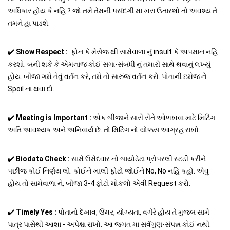
અધિકાર હોય કે નહિ ? જો તમે તેમની પસંદગી મા ખરા ઉતારશો તો અવશ્ય તે
તમને હા પાડશે.
✔️
Show Respect :
ફોન કે મેસેજ થી સામેવાળા નું insult કે અપમાન નહિ
કરશો. બની શકે કે એમનાજ કોઈ સગા-સંબંધી નું તમારી સાથે થવાનું લખ્યું
હોય. બીજા ગમે તેવું વર્તન કરે, તમે તો સારુંજ વર્તન કરો. પોતાની ઇમેજ ને
Spoil ના થવા દો.
✔️
Meeting is Important :
એક બીજાને સારી રીતે ઓળખવા માટે મિટિંગ
અતિ આવશ્યક અને અનિવાર્ય છે. તો મિટિંગ નો ચોક્કસ આગ્રહ રાખો.
✔️
Biodata Check :
સામે ઉમેદવાર નો બાયોડેટા પ્રોપરલી સ્ટડી કરીને
પછીજ કોઈ નિર્ણય લો. કોઈને ખાલી ફોટો જોઈને No, No નહિ કહો. એવુ
હોય તો સામેવાળા ને, બીજા 3-4 ફોટો મોકલો એવી Request કરો.
✔️
Timely Yes :
પોતાનો દેખાવ, ઉંમર, યોગ્યતા, વગેરે હોય તે મુજબ સામે
પાત્ર પાસેથી આશા - અપેક્ષા રાખો. આ જગત મા સર્વગુણ-સંપન્ન કોઈ નથી.