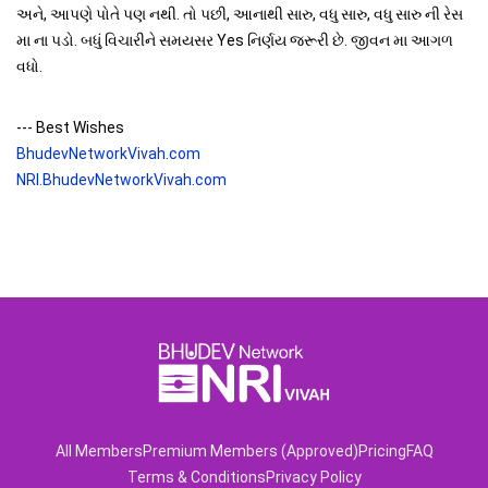
અને, આપણે પોતે પણ નથી. તો પછી, આનાથી સારુ, વધુ સારુ, વધુ સારુ ની રેસ
મા ના પડો. બધું વિચારીને સમયસર Yes નિર્ણય જરૂરી છે. જીવન મા આગળ
વધો.
--- Best Wishes
BhudevNetworkVivah.com
NRI.BhudevNetworkVivah.com
All Members
Premium Members (Approved)
Pricing
FAQ
Terms & Conditions
Privacy Policy