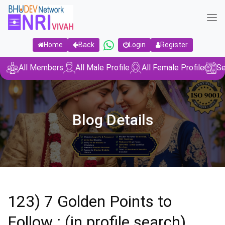
Home
Back
Login
Register
All Members
All Male Profile
All Female Profile
Se
Blog Details
123) 7 Golden Points to
Follow : (in profile search)