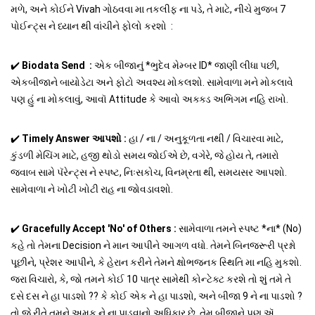
મળે, અને કોઈને Vivah ગોઠવવા મા તકલીફ ના પડે, તે માટે, નીચે મુજબ 7
પોઈન્ટ્સ ને ધ્યાન થી વાંચીને ફોલો કરશો :
✔️
Biodata Send :
એક બીજાનું *ભુદેવ મેમ્બર ID* જાણી લીધા પછી,
એકબીજાને બાયોડેટા અને ફોટો અવશ્ય મોકલશો. સામેવાળા મને મોકલાવે
પણ હું ના મોકલાવું, આવૉ Attitude કે આવો અક્ક્ડ અભિગમ નહિ રાખો.
✔️
Timely Answer આપશો :
હા / ના / અનુકૂળતા નથી / વિચારવા માટે,
કુંડળી મેચિંગ માટે, હજી થોડો સમય જોઈએ છે, વગેરે, જે હોય તે, તમારો
જવાબ સામે પૅરેન્ટ્સ ને સ્પષ્ટ, નિઃસકોચ, વિનમ્રતા થી, સમયસર આપશો.
સામેવાળા ને ખોટી ખોટી રાહ ના જોવડાવશો.
✔️
Gracefully Accept 'No' of Others :
સામેવાળા તમને સ્પષ્ટ *ના* (No)
કહે તો તેમના Decision ને માન આપીને આગળ વધો. તેમને બિનજરૂરી પ્રશ્નો
પૂછીને, પ્રેશર આપીને, કે હેરાન કરીને તેમને ક્ષોભજનક સ્થિતિ મા નહિ મુકશો.
જરા વિચારો, કે, જો તમને કોઈ 10 પાત્ર સામેથી કોન્ટેક્ટ કરશે તો શું તમે તે
દસે દસ ને હા પાડશો ?? કે કોઈ એક ને હા પાડશો, અને બીજા 9 ને ના પાડશો ?
તો જે રીતે તમને અમુક ને ના પાડવાનો અધિકાર છે, તેમ બીજાને પણ ઍ