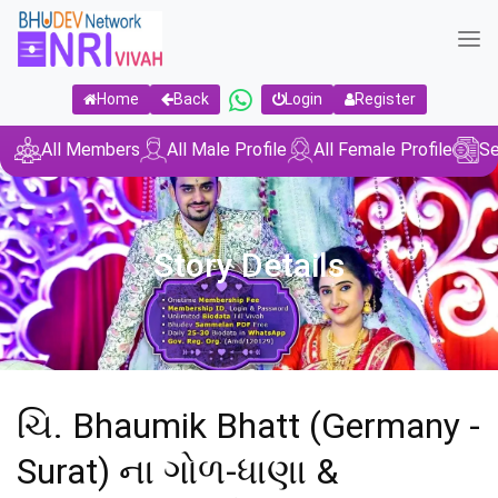
Home
Back
Login
Register
All Members
All Male Profile
All Female Profile
Se
Story Details
ચિ. Bhaumik Bhatt (Germany -
Surat) ના ગોળ-ધાણા &