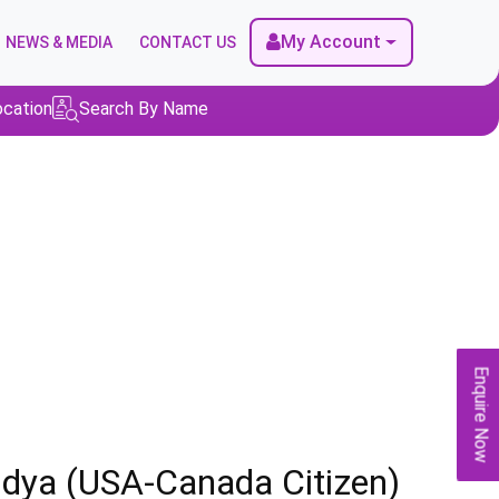
My Account
NEWS & MEDIA
CONTACT US
ocation
Search By Name
Enquire Now
ndya (USA-Canada Citizen)