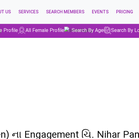
UT US
SERVICES
SEARCH MEMBERS
EVENTS
PRICING
e Profile
All Female Profile
Search By Age
Search By L
Story Details
zen) ના Engagement ચિ. Nihar Pa