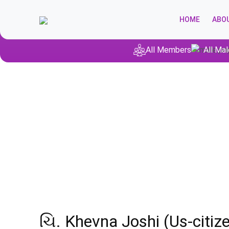
HOME
ABO
All Members
All Mal
ચિ. Khevna Joshi (Us-citi